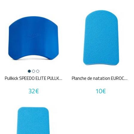
Marques
ARENA
EUROCOMSWIM
FUNKITA
FUNKY TRUNKS
SPEEDO
FUNKY
Annuler tous
les critères
Pullkick SPEEDO ELITE PULLKICK
Planche de natation EUROCOMSWIM Grande
32€
10€