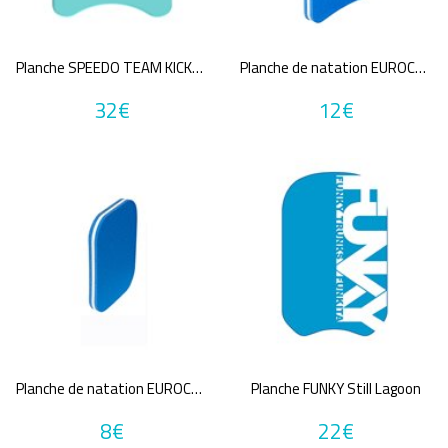
Tailles disponibles
2
TU
ans
Planche SPEEDO TEAM KICKBOARD BLU
Planche de natation EUROCOMSWIM Eurokick
32€
12€
Une question sur ma taille ?
Couleurs
Bleu
Gris
Jaune
MultiCouleur
Noir
Orange
Rose
Vert
Violet
Prix
7€
32€
Planche de natation EUROCOMSWIM Petite
Planche FUNKY Still Lagoon
8€
22€