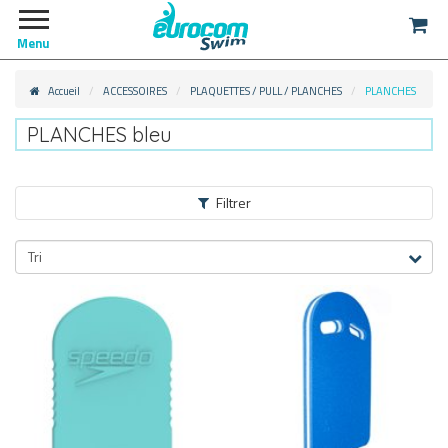
Menu
Accueil
ACCESSOIRES
PLAQUETTES / PULL / PLANCHES
PLANCHES
PLANCHES bleu
Filtrer
ACCESSOIRES
Tri
PLAQUETTES / PULL / PLANCHES
PULL
(19)
PLAQUETTES
(25)
PLANCHES
(30)