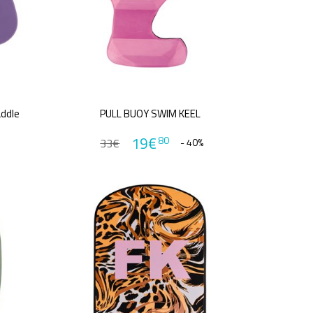
addle
PULL BUOY SWIM KEEL
19€
80
33€
- 40%