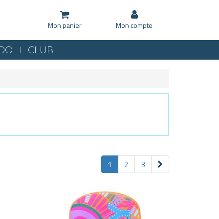
Mon panier
Mon compte
KDO
CLUB
1
2
3