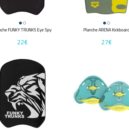
nche FUNKY TRUNKS Eye Spy
Planche ARENA Kickboar
22€
27€