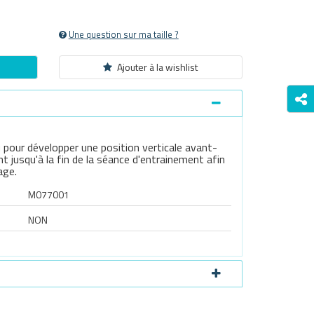
Une question sur ma taille ?
Ajouter à la wishlist
u pour développer une position verticale avant-
jusqu'à la fin de la séance d'entrainement afin
age.
M077001
NON
Survoller l'image pour zoomer