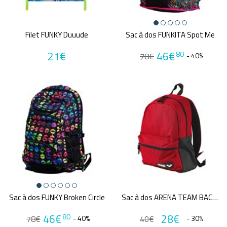
Filet FUNKY Duuude
Sac à dos FUNKITA Spot Me
21€
46€
80
78€
- 40%
Sac à dos FUNKY Broken Circle
Sac à dos ARENA TEAM BACKPACK 30
46€
28€
80
78€
- 40%
40€
- 30%