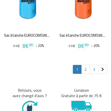
Sac étanche EUROCOMSWIM DRY BAG 2L
Sac étanche EUROCOMSWIM DRY BAG 2L
8€
8€
80
80
11€
- 20%
11€
- 20%
1
2
3
Retours, vous
Livraison
avez changé d'avis ?
Gratuite à partir de 75 €