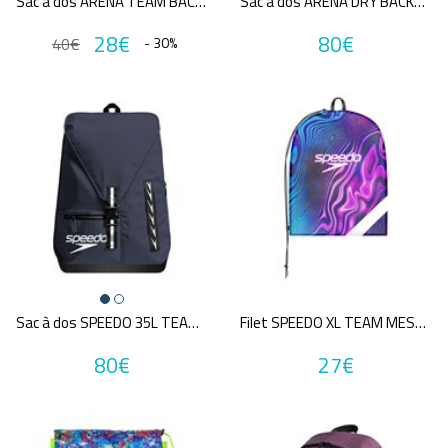
Sac à dos ARENA TEAM BACKPACK 30
Sac à dos ARENA DRY BACKPACK
28€
80€
40€
- 30%
Marques
ARENA
FUNKITA
FUNKY TRUNKS
SPEEDO
FUNKY
AXR AXEL REYMOND
NIKE SWIM
Annuler tous
les critères
Sac à dos SPEEDO 35L TEAM BAG
Filet SPEEDO XL TEAM MESH BAG PRINTED BLA/PUR
80€
27€