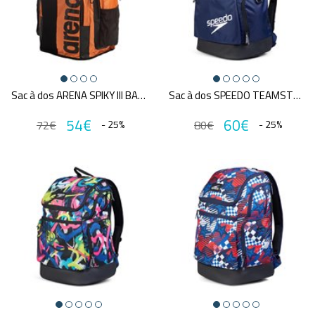
Sac à dos ARENA SPIKY III BACKPACK 45 ORANGE
Sac à dos SPEEDO TEAMSTER 2.0 RUCKSACK 35L
54€
60€
72€
- 25%
80€
- 25%