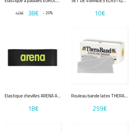
Elastique à paddles EUROCOMSWIM
SET DE 4 BANDES ELASTIQUES PLATES
3€
219€
38€
10€
48€
- 20%
Promotions
A partir de :
Marques
EUROCOMSWIM
MADWAVE
SPORTIFRANCE
THERABAND
Elastique chevilles ARENA ANKLE BAND PRO
Rouleau bande latex THERABAND EXERCICE BAND 45.5m
Annuler tous
18€
259€
les critères