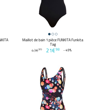
UNKITA
Maillot de bain 1 pièce FUNKITA Funkita
Tag
21€
98
95
43€
- 49%