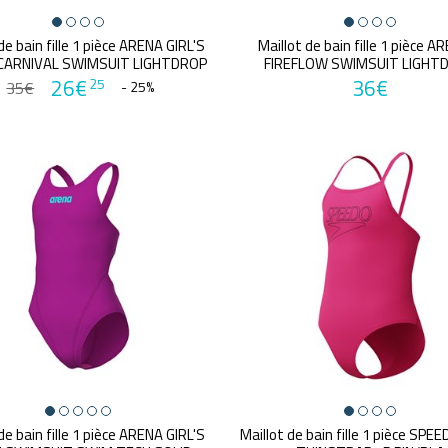
de bain fille 1 pièce ARENA GIRL'S
Maillot de bain fille 1 pièce A
CARNIVAL SWIMSUIT LIGHTDROP
FIREFLOW SWIMSUIT LIGHT
BACK
26€
36€
25
35€
- 25%
de bain fille 1 pièce ARENA GIRL'S
Maillot de bain fille 1 pièce SP