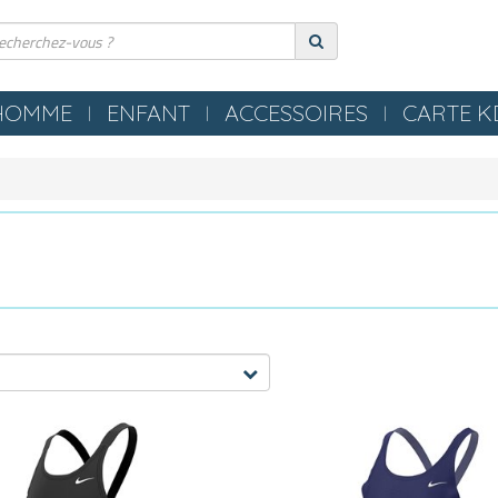
HOMME
ENFANT
ACCESSOIRES
CARTE 
ERIE
COMPRESSION
ES
TEXTILES
S NEZ / BOUCHONS
SERVIETTES / PEIGNOIRS /
LLES
PONCHOS
LES / TONGS
MATERIEL PISCINE
POLO
OMETRES / SIFFLETS