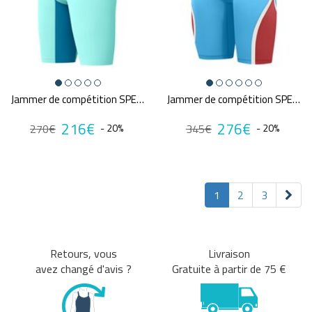
Jammer de compétition SPEEDO FS LZR PURE VALOR 2.0 BLU/GRN
Jammer de compétition SPEEDO FS LZR PURE INTENT 2.0
216€
276€
270€
- 20%
345€
- 20%
1
2
3
Retours, vous
Livraison
avez changé d'avis ?
Gratuite à partir de 75 €