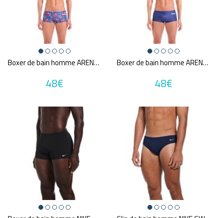
Une question sur ma taille ?
Couleurs
Bleu
Gris
Boxer de bain homme ARENA PARIS SKYLINE
Boxer de bain homme ARENA TOUR EIFFEL
MultiCouleur
Noir
Orange
Rose
48€
48€
Rouge
Vert
Violet
Prix
17€
440€
Promotions
A partir de :