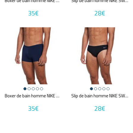
Boxer de bain homme NIKE SWIM SQUARE LEG SOLID
Slip de bain homme NIKE SWIM BRIEF SOLID
35€
28€
Marques
ARENA
FUNKY TRUNKS
SPEEDO
AXR AXEL REYMOND
NIKE SWIM
Annuler tous
les critères
Boxer de bain homme NIKE SWIM SQUARE LEG SOLID
Slip de bain homme NIKE SWIM BRIEF SOLID
35€
28€