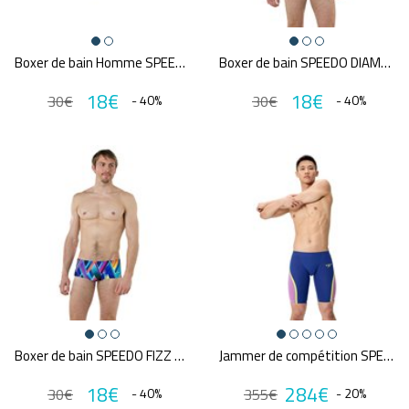
Boxer de bain Homme SPEEDO ENDURANCE PSYCHEDELIC BRIEF 14 CM
Boxer de bain SPEEDO DIAMONDIZE
18€
18€
30€
- 40%
30€
- 40%
Boxer de bain SPEEDO FIZZ BOUNCE
Jammer de compétition SPEEDO FS LZR PURE INTENT 2.0 NAV/PUR
18€
284€
30€
- 40%
355€
- 20%