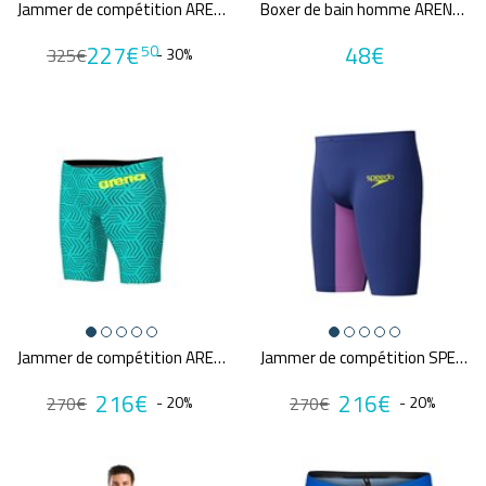
Jammer de compétition ARENA M PWSKIN CARBON CORE FX
Boxer de bain homme ARENA M ONE PLACEMENT LOW WAIST SHORT
227€
48€
50
325€
- 30%
Jammer de compétition ARENA POWERSKIN CARBON AIR2 WATER MAZE
Jammer de compétition SPEEDO FS LZR PURE VALOR 2.0 NAV/PUR
216€
216€
270€
- 20%
270€
- 20%