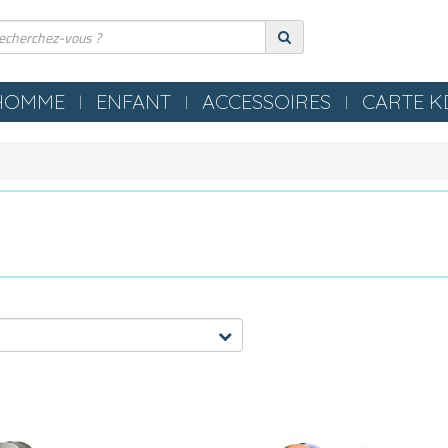
HOMME
ENFANT
ACCESSOIRES
CARTE 
ERIE
COMPRESSION
ES
TEXTILES
S NEZ / BOUCHONS
SERVIETTES / PEIGNOIRS /
LLES
PONCHOS
LES / TONGS
MATERIEL PISCINE
POLO
OMETRES / SIFFLETS