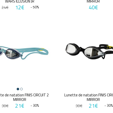
WARS ILLUSION JR
MIRROR
12€
40€
24€
- 50%
te de natation FINIS CIRCUIT 2
Lunette de natation FINIS CIR
MIRROR
MIRROR
21€
21€
30€
- 30%
30€
- 30%