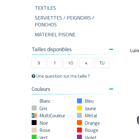
TEXTILES
SERVIETTES / PEIGNOIRS /
PONCHOS
MATERIEL PISCINE
Tailles disponibles
Lun
9
7
10
4
TU
Une question sur ma taille ?
Couleurs
Blanc
Bleu
Gris
Jaune
MultiCouleur
Métal
Noir
Orange
Rose
Rouge
Vert
Violet