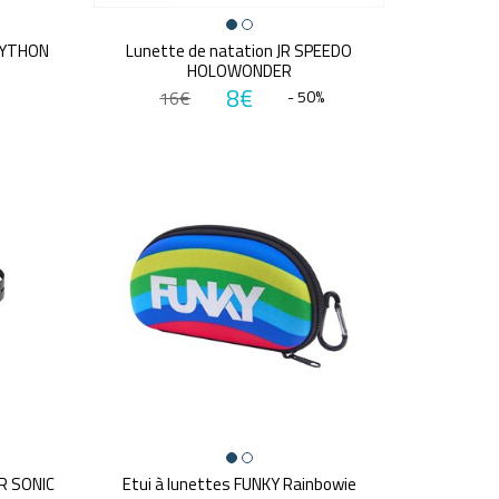
PYTHON
Lunette de natation JR SPEEDO
HOLOWONDER
8€
16€
- 50%
R SONIC
Etui à lunettes FUNKY Rainbowie