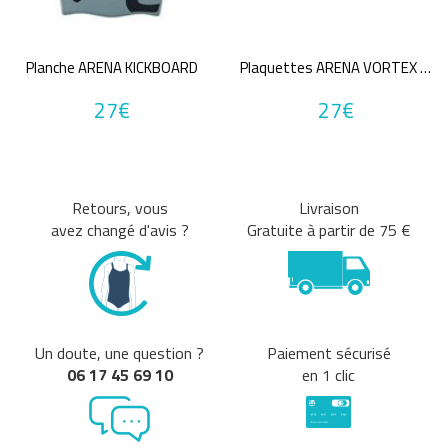
Tailles disponibles
M/L
1m
2
XS
S
M
L
XL
ans
Planche ARENA KICKBOARD
Plaquettes ARENA VORTEX EVOLUTION HAND PADDLE
TU
27€
27€
Une question sur ma taille ?
Couleurs
Bleu
Gris
Retours, vous
Livraison
Jaune
MultiCouleur
avez changé d'avis ?
Gratuite à partir de 75 €
Noir
Orange
Rose
Rouge
Vert
Violet
Prix
Un doute, une question ?
Paiement sécurisé
06 17 45 69 10
en 1 clic
26€
29€