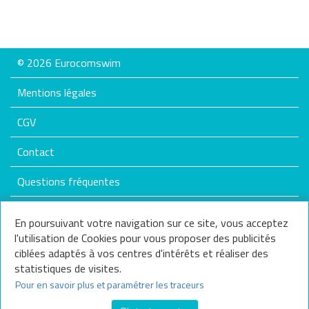
Marques
MALMSTEN
ARENA
© 2026 Eurocomswim
EUROCOMSWIM
MADWAVE
FUNKITA
FUNKY TRUNKS
Mentions légales
SPEEDO
FUNKY
CGV
Annuler tous
Contact
les critères
Questions fréquentes
Plan du site
En poursuivant votre navigation sur ce site, vous acceptez
l'utilisation de Cookies pour vous proposer des publicités
Nos services
ciblées adaptés à vos centres d'intérêts et réaliser des
statistiques de visites.
Nous contacter
Pour en savoir plus et paramétrer les traceurs
Questions fréquentes