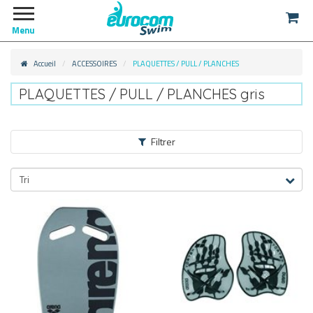
Menu
Accueil
ACCESSOIRES
PLAQUETTES / PULL / PLANCHES
PLAQUETTES / PULL / PLANCHES gris
Filtrer
ACCESSOIRES
Tri
PLAQUETTES / PULL / PLANCHES
PULL
(19)
PLAQUETTES
(25)
PLANCHES
(30)