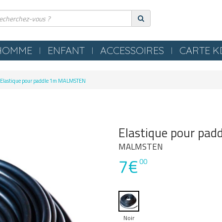
HOMME
ENFANT
ACCESSOIRES
CARTE 
ERIE
COMPRESSION
Elastique pour paddle 1m MALMSTEN
ES
TEXTILES
S NEZ / BOUCHONS
SERVIETTES / PEIGNOIRS /
LLES
PONCHOS
Elastique pour pa
LES / TONGS
MATERIEL PISCINE
MALMSTEN
7€
POLO
00
OMETRES / SIFFLETS
Noir