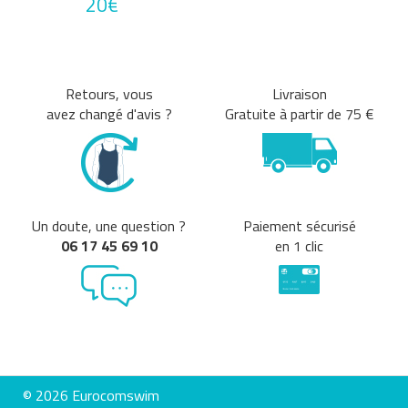
20€
Marques
MALMSTEN
ARENA
MADWAVE
SPEEDO
Retours, vous
Livraison
avez changé d'avis ?
Gratuite à partir de 75 €
Annuler tous
les critères
Un doute, une question ?
Paiement sécurisé
06 17 45 69 10
en 1 clic
© 2026 Eurocomswim