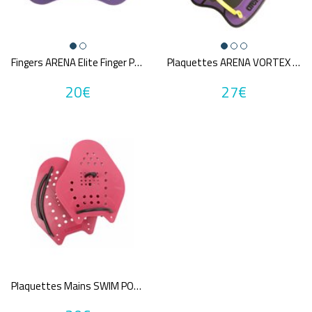
Tailles disponibles
M/L
1m
XS
S
M
L
XL
TU
Fingers ARENA Elite Finger Paddle
Plaquettes ARENA VORTEX EVOLUTION HAND PADDLE
Une question sur ma taille ?
20€
27€
Couleurs
Bleu
Gris
Jaune
MultiCouleur
Noir
Orange
Rouge
Vert
Violet
Prix
19€
27€
Plaquettes Mains SWIM POWER HAND PADDLE