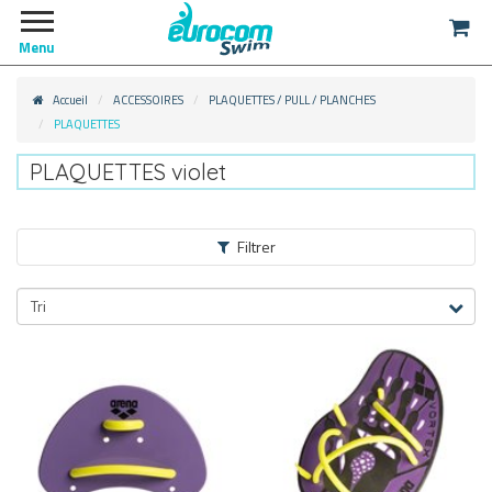
Menu
Accueil
ACCESSOIRES
PLAQUETTES / PULL / PLANCHES
PLAQUETTES
PLAQUETTES violet
Filtrer
ACCESSOIRES
Tri
PLAQUETTES / PULL / PLANCHES
PULL
(19)
PLAQUETTES
(25)
PLANCHES
(30)