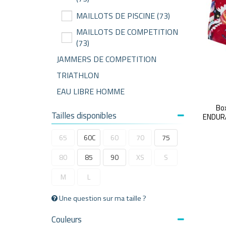
MAILLOTS DE PISCINE
(73)
MAILLOTS DE COMPETITION
(73)
JAMMERS DE COMPETITION
TRIATHLON
EAU LIBRE HOMME
Bo
Tailles disponibles
ENDURA
65
60C
60
70
75
80
85
90
XS
S
M
L
Une question sur ma taille ?
Couleurs