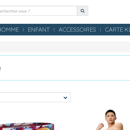
HOMME
ENFANT
ACCESSOIRES
CARTE 
ERIE
COMPRESSION
ES
TEXTILES
S NEZ / BOUCHONS
SERVIETTES / PEIGNOIRS /
e
LLES
PONCHOS
LES / TONGS
MATERIEL PISCINE
POLO
OMETRES / SIFFLETS