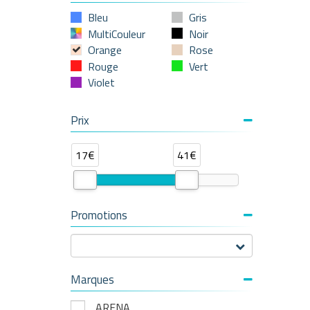
Bleu
Gris
MultiCouleur
Noir
Orange
Rose
Rouge
Vert
Violet
Prix
17€
41€
Promotions
Marques
ARENA