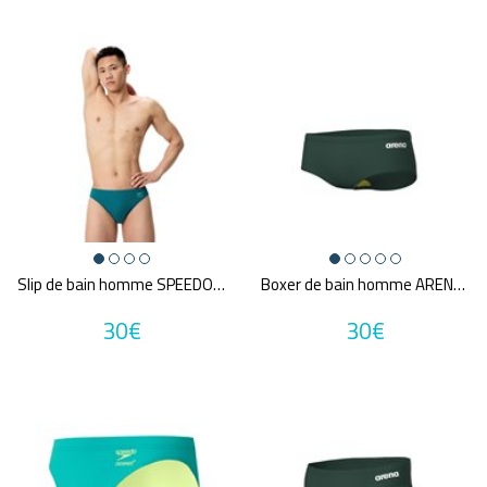
Marques
ARENA
FUNKY TRUNKS
SPEEDO
AXR AXEL REYMOND
NIKE SWIM
Annuler tous
les critères
Slip de bain homme SPEEDO SOLID BRIEF GRN
Boxer de bain homme ARENA MEN'S TEAM SWIM LOW WAIST SHORT SOLID
30€
30€