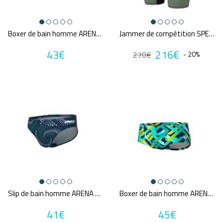
Une question sur ma taille ?
Couleurs
Boxer de bain homme ARENA MEN'S ARENA ONE LOW WAIST SHORT BIG LOGO
Jammer de compétition SPEEDO FS LZR PURE VALOR 2.0
Bleu
43€
Gris
216€
270€
- 20%
MultiCouleur
Noir
Orange
Rose
Rouge
Vert
Violet
Prix
24€
216€
Slip de bain homme ARENA MEN'S FIREFLOW SWIM BRIEFS
Boxer de bain homme ARENA M TEXTURE SWIM LOW WAIST SHORT
Promotions
41€
45€
A partir de :