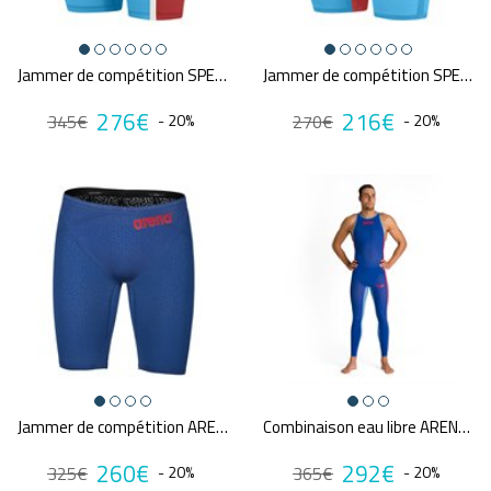
Jammer de compétition SPEEDO FS LZR PURE INTENT 2.0
Jammer de compétition SPEEDO FS LZR PURE VALOR 2.0
276€
216€
345€
- 20%
270€
- 20%
Jammer de compétition ARENA M PWSKIN CARBON GLIDE
Combinaison eau libre ARENA POWERSKIN R-EVO+
260€
292€
325€
- 20%
365€
- 20%