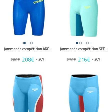
Jammer de compétition ARENA CARBON AIR²
Jammer de compétition SPEEDO FS LZR PURE VALOR 2.0 BLU/GRN
208€
216€
260€
- 20%
270€
- 20%