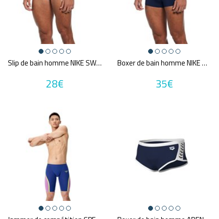
Une question sur ma taille ?
Couleurs
Bleu
Gris
Slip de bain homme NIKE SWIM BRIEF SOLID
Boxer de bain homme NIKE SWIM SQUARE LEG SOLID
MultiCouleur
Noir
Orange
Rose
28€
35€
Rouge
Vert
Violet
Prix
24€
395€
Promotions
A partir de :