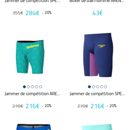
Jammer de compétition SPEEDO FS LZR PURE INTENT 2.0 NAV/PUR
Boxer de bain homme ARENA MEN'S ARENA ICONS SWIM LOW WAIST SHORT SOLID
284€
43€
355€
- 20%
Marques
ARENA
FUNKY TRUNKS
SPEEDO
AXR AXEL REYMOND
NIKE SWIM
Annuler tous
les critères
Jammer de compétition ARENA POWERSKIN CARBON AIR2 WATER MAZE
Jammer de compétition SPEEDO FS LZR PURE VALOR 2.0 NAV/PUR
216€
216€
270€
- 20%
270€
- 20%