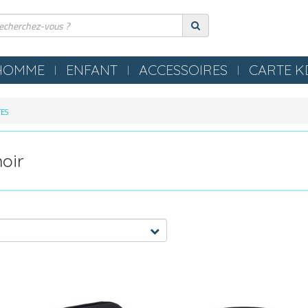
HOMME
ENFANT
ACCESSOIRES
CARTE 
ERIE
COMPRESSION
TES
ES
TEXTILES
S NEZ / BOUCHONS
SERVIETTES / PEIGNOIRS /
oir
LLES
PONCHOS
LES / TONGS
MATERIEL PISCINE
POLO
OMETRES / SIFFLETS