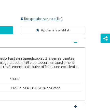
Une question sur ma taille ?
Ajouter à la wishlist
eedo Fastskin Speedsocket 2 à verres teintés
errage à double tête qui assure un ajustement
vec revêtement anti-buée offrent une excellente
10897
LENS: PC SEAL: TPE STRAP: Silicone
Survoller l'image pour zoomer