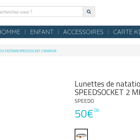
HOMME
ENFANT
ACCESSOIRES
CARTE 
ERIE
COMPRESSION
EEDO FASTSKIN SPEEDSOCKET 2 MIRROR
ES
TEXTILES
S NEZ / BOUCHONS
SERVIETTES / PEIGNOIRS /
LLES
PONCHOS
Lunettes de natat
LES / TONGS
MATERIEL PISCINE
SPEEDSOCKET 2 M
SPEEDO
POLO
50€
00
OMETRES / SIFFLETS