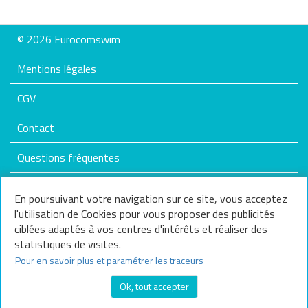
22€
25€
© 2026 Eurocomswim
Mentions légales
Promotions
CGV
A partir de :
Contact
Marques
Questions fréquentes
ARENA
SPEEDO
Plan du site
En poursuivant votre navigation sur ce site, vous acceptez
l'utilisation de Cookies pour vous proposer des publicités
Nos services
Annuler tous
ciblées adaptés à vos centres d'intérêts et réaliser des
les critères
statistiques de visites.
Nous contacter
Pour en savoir plus et paramétrer les traceurs
Questions fréquentes
Ok, tout accepter
Frais de livraison