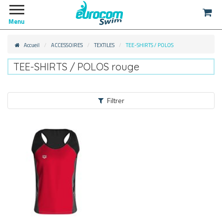
Menu
Accueil
ACCESSOIRES
TEXTILES
TEE-SHIRTS / POLOS
TEE-SHIRTS / POLOS rouge
Filtrer
ACCESSOIRES
TEXTILES
TEE-SHIRTS / POLOS
(19)
SHORTS
(13)
SWEATS
(1)
VESTES / PARKAS
(5)