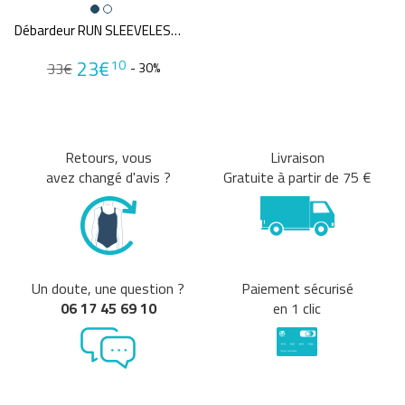
PANTALONS
(2)
Débardeur RUN SLEEVELESS TEE
CASQUETTES / CHAPEAUX
(5)
23€
10
33€
- 30%
Tailles disponibles
XS
S
M
L
Retours, vous
Livraison
Une question sur ma taille ?
avez changé d'avis ?
Gratuite à partir de 75 €
Couleurs
Blanc
Bleu
Gris
Marron
MultiCouleur
Noir
Un doute, une question ?
Paiement sécurisé
Rouge
Vert
06 17 45 69 10
en 1 clic
Violet
Prix