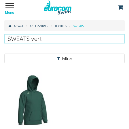
Menu
Accueil
ACCESSOIRES
TEXTILES
SWEATS
SWEATS vert
Filtrer
ACCESSOIRES
TEXTILES
TEE-SHIRTS / POLOS
(19)
SHORTS
(13)
SWEATS
(1)
VESTES / PARKAS
(5)