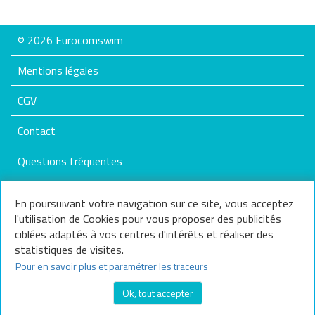
Annuler tous
les critères
© 2026 Eurocomswim
Mentions légales
CGV
Contact
Questions fréquentes
Plan du site
En poursuivant votre navigation sur ce site, vous acceptez
l'utilisation de Cookies pour vous proposer des publicités
Nos services
ciblées adaptés à vos centres d'intérêts et réaliser des
statistiques de visites.
Nous contacter
Pour en savoir plus et paramétrer les traceurs
Questions fréquentes
Ok, tout accepter
Frais de livraison