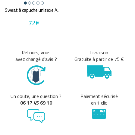
PANTALONS
(2)
Sweat à capuche unisexe ARENA TEAM HOODED SWEAT PANEL
CASQUETTES / CHAPEAUX
(5)
72€
Tailles disponibles
S
L
Retours, vous
Livraison
Une question sur ma taille ?
avez changé d'avis ?
Gratuite à partir de 75 €
Couleurs
Vert
Un doute, une question ?
Paiement sécurisé
Prix
06 17 45 69 10
en 1 clic
71€
72€