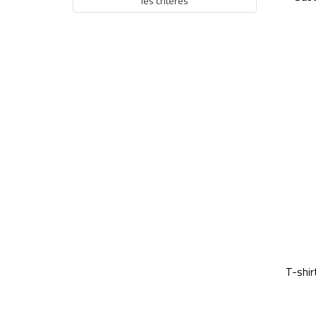
les critères
T-shi