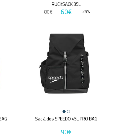
RUCKSACK 35L
60€
80€
- 25%
 BAG
Sac à dos SPEEDO 45L PRO BAG
90€