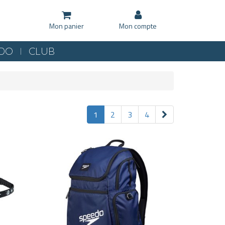
Mon panier
Mon compte
KDO
CLUB
1
2
3
4