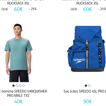
RUCKSACK 35L
RUCKSACK 35L
60€
60€
80€
- 25%
80€
- 25%
rt homme SPEEDO VANQUISHER
Sac à dos SPEEDO 45L PRO
PRO MALE TEE
40€
90€