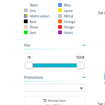
Blanc
Bleu
Gris
Jaune
Sac 
MultiCouleur
Métal
Noir
Orange
Rose
Rouge
Vert
Violet
Prix
7€
500€
Promotions
Annuler tous
Sac 