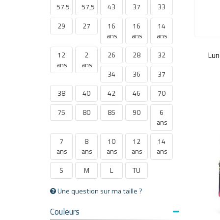
57.5
57,5
43
37
33
29
27
16
16
14
ans
ans
ans
12
2
26
28
32
Lun
ans
ans
34
36
37
38
40
42
46
70
75
80
85
90
6
ans
7
8
10
12
14
ans
ans
ans
ans
ans
S
M
L
TU
Une question sur ma taille ?
Couleurs