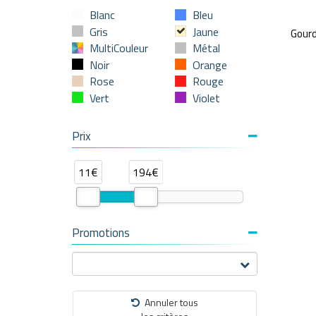
Blanc
Bleu
Gris
Jaune
Gour
MultiCouleur
Métal
Noir
Orange
Rose
Rouge
Vert
Violet
Prix
11€
194€
Promotions
Annuler tous