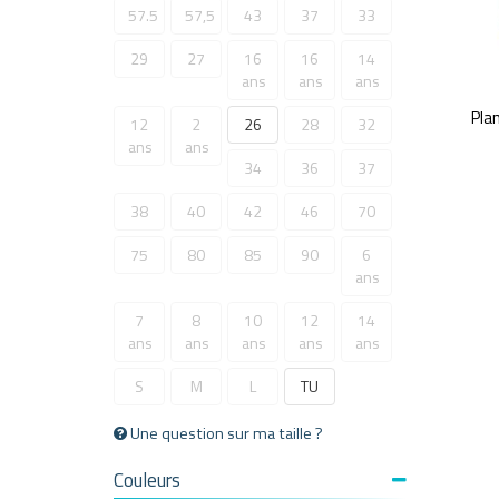
57.5
57,5
43
37
33
29
27
16
16
14
ans
ans
ans
Pla
12
2
26
28
32
ans
ans
34
36
37
38
40
42
46
70
75
80
85
90
6
ans
7
8
10
12
14
ans
ans
ans
ans
ans
S
M
L
TU
Une question sur ma taille ?
Couleurs