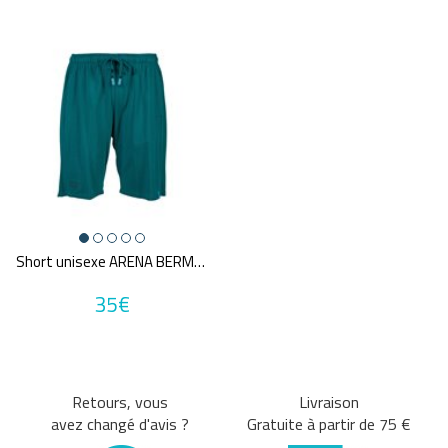
Marques
ARENA
SPEEDO
NIKE SWIM
Annuler tous
les critères
Short unisexe ARENA BERMUDA SOLID
35€
Retours, vous
Livraison
avez changé d'avis ?
Gratuite à partir de 75 €