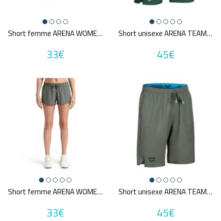
PANTALONS
(2)
CASQUETTES / CHAPEAUX
(5)
Short femme ARENA WOMEN'S TEAM SHORT SOLID
Short unisexe ARENA TEAM BERMUDA PANEL
Tailles disponibles
33€
45€
XS
S
M
L
Une question sur ma taille ?
Couleurs
Bleu
Gris
Noir
Rouge
Vert
Violet
Prix
Short femme ARENA WOMEN'S TEAM SHORT SOLID
Short unisexe ARENA TEAM BERMUDA PANEL
32€
45€
33€
45€