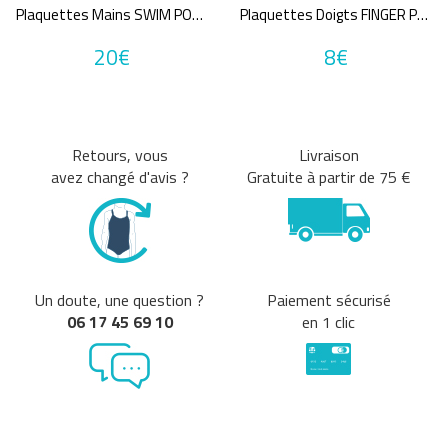
Plaquettes Mains SWIM POWER HAND PADDLE
Plaquettes Doigts FINGER PADDLE
Prix
20€
8€
7€
20€
Retours, vous
Livraison
Annuler tous
avez changé d'avis ?
Gratuite à partir de 75 €
les critères
Un doute, une question ?
Paiement sécurisé
06 17 45 69 10
en 1 clic