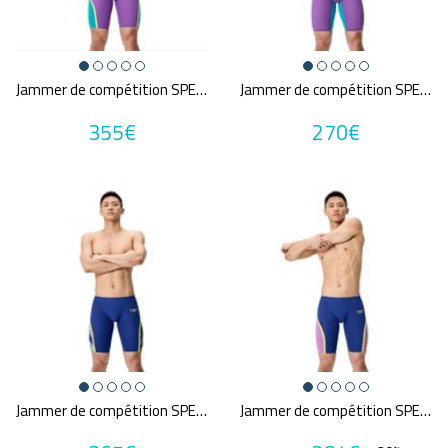
57,5
55
70
75
Une question sur ma taille ?
Jammer de compétition SPEEDO FS LZR PURE INTENT 2.0 PUR/TUR
Jammer de compétition SPEEDO FS LZR PURE VALOR 2.0 PUR/TUR
Couleurs
355€
270€
Bleu
Gris
MultiCouleur
Noir
Orange
Rouge
Vert
Violet
Prix
123€
395€
Jammer de compétition SPEEDO FS LZR PURE INTENT 2.0 PRINTED NAV/MUL
Jammer de compétition SPEEDO FS LZR PURE INTENT 2.0 NAV/PUR
Promotions