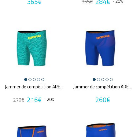
365€
284€
355€
- 20%
A partir de :
Marques
ARENA
SPEEDO
Annuler tous
les critères
Jammer de compétition ARENA POWERSKIN CARBON AIR2 WATER MAZE
Jammer de compétition ARENA POWERSKIN CARBON AIR2 NEON BLAZE
216€
260€
270€
- 20%