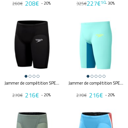
208€
227€
50
260€
- 20%
325€
- 30%
Jammer de compétition SPEEDO FS LZR PURE VALOR 2.0
Jammer de compétition SPEEDO FS LZR PURE VALOR 2.0 BLU/GRN
216€
216€
270€
- 20%
270€
- 20%