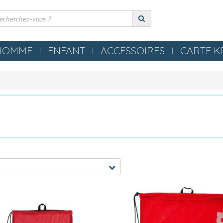
HOMME
ENFANT
ACCESSOIRES
CARTE 
ERIE
COMPRESSION
ES
TEXTILES
S NEZ / BOUCHONS
SERVIETTES / PEIGNOIRS /
LLES
PONCHOS
LES / TONGS
MATERIEL PISCINE
POLO
OMETRES / SIFFLETS