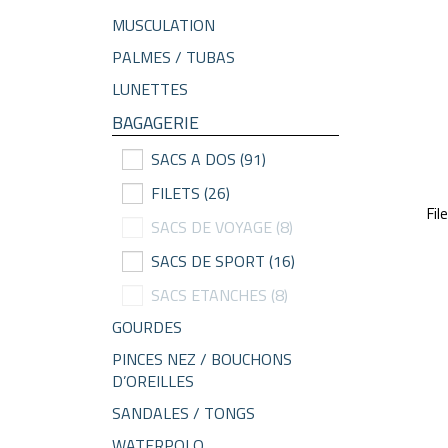
MUSCULATION
PALMES / TUBAS
LUNETTES
BAGAGERIE
SACS A DOS
(91)
FILETS
(26)
Fi
SACS DE VOYAGE
(8)
SACS DE SPORT
(16)
SACS ETANCHES
(8)
GOURDES
PINCES NEZ / BOUCHONS
D’OREILLES
SANDALES / TONGS
WATERPOLO