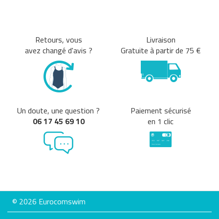
Marques
Retours, vous
Livraison
avez changé d'avis ?
Gratuite à partir de 75 €
ARENA
FUNKITA
SPEEDO
TURBO
NIKE SWIM
Annuler tous
Un doute, une question ?
Paiement sécurisé
les critères
06 17 45 69 10
en 1 clic
© 2026 Eurocomswim