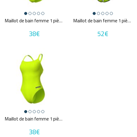
Tailles disponibles
32
34
36
38
40
44
XS
S
Maillot de bain femme 1 pièce ARENA WOMEN'S SWIMSUIT LACE BACK SOLID
Maillot de bain femme 1 pièce ARENA WOMEN'S ARENA ICONS SUPER FLY BACK SOLID
M
L
38€
52€
Une question sur ma taille ?
Couleurs
Beige
Blanc
Bleu
Gris
Jaune
MultiCouleur
Noir
Orange
Rose
Rouge
Vert
Violet
Prix
Maillot de bain femme 1 pièce ARENA WOMEN'S TEAM SWIMSUIT CHALLENGE SOLID
38€
37€
52€