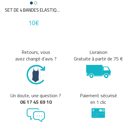
Tailles disponibles
SET DE 4 BANDES ELASTIQUES PLATES
Special
Moyen
Fort
Facile
9kg
8kg
6kg
65cm
fort
10€
55cm
4kg
2.75m
2.20m
10kg
6.3
10.8
kg
kg
14.1
TU
kg
Retours, vous
Livraison
avez changé d'avis ?
Gratuite à partir de 75 €
Une question sur ma taille ?
Couleurs
Bleu
Gris
Jaune
MultiCouleur
Un doute, une question ?
Paiement sécurisé
Noir
Rouge
06 17 45 69 10
en 1 clic
Vert
Prix