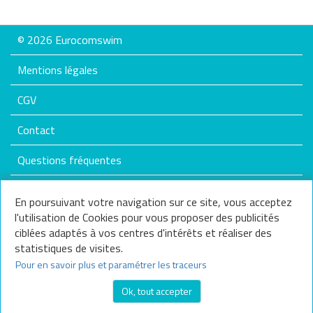
9€
12€
© 2026 Eurocomswim
Marques
Mentions légales
EUROCOMSWIM
MADWAVE
CGV
SPORTIFRANCE
THERABAND
Contact
Annuler tous
Questions fréquentes
les critères
Plan du site
En poursuivant votre navigation sur ce site, vous acceptez
l'utilisation de Cookies pour vous proposer des publicités
Nos services
ciblées adaptés à vos centres d'intérêts et réaliser des
statistiques de visites.
Nous contacter
Pour en savoir plus et paramétrer les traceurs
Questions fréquentes
Ok, tout accepter
Frais de livraison