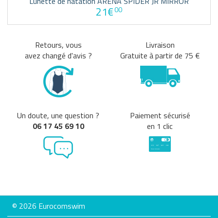
Lunette de natation ARENA SPIDER JR MIRROR
21€
00
Retours, vous
Livraison
avez changé d'avis ?
Gratuite à partir de 75 €
Un doute, une question ?
Paiement sécurisé
06 17 45 69 10
en 1 clic
© 2026 Eurocomswim