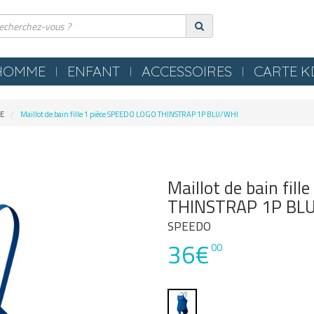
HOMME
ENFANT
ACCESSOIRES
CARTE 
ERIE
COMPRESSION
E
Maillot de bain fille 1 pièce SPEEDO LOGO THINSTRAP 1P BLU/WHI
ES
TEXTILES
S NEZ / BOUCHONS
SERVIETTES / PEIGNOIRS /
LLES
PONCHOS
Maillot de bain fil
LES / TONGS
MATERIEL PISCINE
THINSTRAP 1P BL
SPEEDO
POLO
36€
00
OMETRES / SIFFLETS