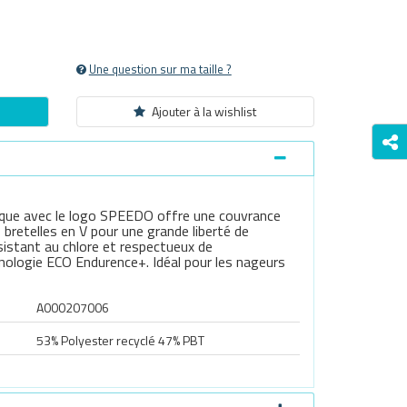
Une question sur ma taille ?
Ajouter à la wishlist
nique avec le logo SPEEDO offre une couvrance
 bretelles en V pour une grande liberté de
stant au chlore et respectueux de
nologie ECO Endurence+. Idéal pour les nageurs
A000207006
Survoller l'image pour zoomer
53% Polyester recyclé 47% PBT