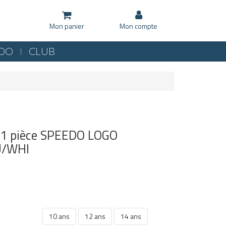
Mon panier
Mon compte
KDO
CLUB
le 1 pièce SPEEDO LOGO
U/WHI
10 ans
12 ans
14 ans