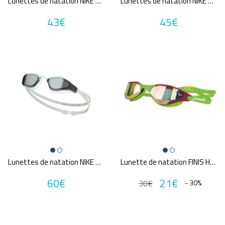
Lunettes de natation NIKE SWIM VAPOR
Lunettes de natation NIKE SWIM VALIANT MIRROR
Promotions
43€
45€
A partir de :
Marques
FINIS
ARENA
MADWAVE
SPEEDO
FUNKY
NIKE SWIM
Annuler tous
les critères
Lunettes de natation NIKE SWIM VALIANT PRO MIRROR
Lunette de natation FINIS HAYDEN MIRROR
60€
21€
30€
- 30%