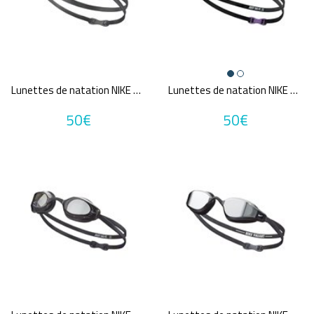
Tailles disponibles
9
7
10
4
TU
Une question sur ma taille ?
Couleurs
Lunettes de natation NIKE SWIM VAPOR MIRROR
Lunettes de natation NIKE SWIM VAPOR MIRROR
Blanc
Bleu
50€
50€
Gris
Jaune
MultiCouleur
Métal
Noir
Orange
Rose
Rouge
Vert
Violet
Prix
7€
100€