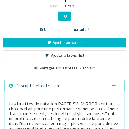
Jaune Moyen
Gris Moyen
TU
Une question sur ma taille ?
Ajouter au panier
Ajouter à la wishlist
Partager sur les reseaux sociaux
Descriptif et entretien
Les lunettes de natation RACER SW MIRROR sont un
choix parfait pour une performance sérieuse en extérieur.
Traditionnellement, ces lunettes style "suédoises" ont
un profil bas et un cadre rigide pour réduire la traînée
dans l'eau et vous aider à nager plus vite. Le pont de nez
auto-assemblé et une double sangle en silicone offrent