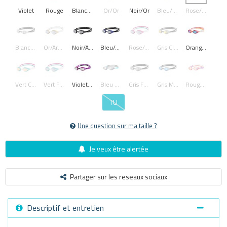
Violet
Rouge
Blanc/or
Or/or
Noir/or
Bleu/or
Rose/or
Blanc/argent
Or/argent
Noir/argent
Bleu/argent
Rose/argent
Gris Clair
Orange Clair
Vert Clair
Vert Foncé
Violet Foncé
Bleu Moyen
Gris Foncé
Gris Moyen
Rouge Moyen
TU
Une question sur ma taille ?
Je veux être alertée
Partager sur les reseaux sociaux
Descriptif et entretien