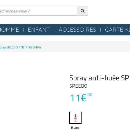
HOMME
ENFANT
ACCESSOIRES
CARTE 
ERIE
COMPRESSION
-buée SPEEDO ANTI FOG SPRAY
ES
TEXTILES
S NEZ / BOUCHONS
SERVIETTES / PEIGNOIRS /
LLES
PONCHOS
Spray anti-buée S
LES / TONGS
MATERIEL PISCINE
SPEEDO
11€
POLO
00
OMETRES / SIFFLETS
Blanc