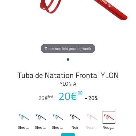
Taper une fois pour agrandir
Tuba de Natation Frontal YLON
YLON A
20€
00
00
25€
- 20%
Bleu Turquoise
Bleu Marine
Bleu Royal
Noir
Rose Moyen
Rouge Moyen