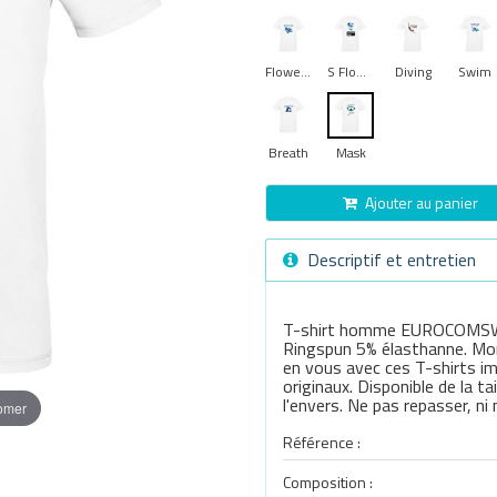
Flower Swim
S Flower 2
Diving
Swim
Breath
Mask
Ajouter au panier
Descriptif et entretien
T-shirt homme EUROCOMSWI
Ringspun 5% élasthanne. Mont
en vous avec ces T-shirts im
originaux. Disponible de la ta
l'envers. Ne pas repasser, ni
oomer
Référence :
Composition :