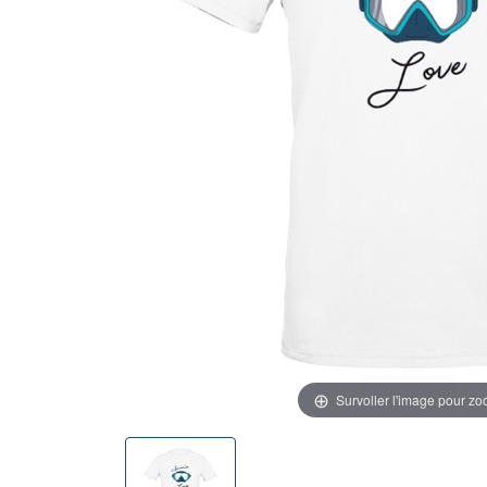
Survoller l'image pour z