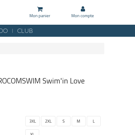
Mon panier
Mon compte
KDO
CLUB
ROCOMSWIM Swim'in Love
3XL
2XL
S
M
L
XL