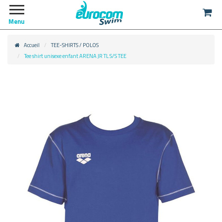
Menu
Accueil
TEE-SHIRTS / POLOS
Tee shirt unisexe enfant ARENA JR TL S/S TEE