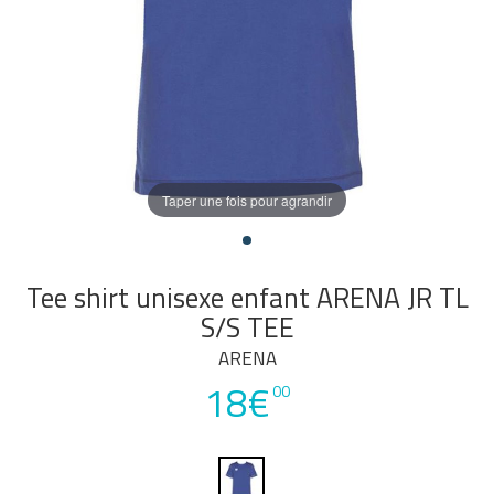
Taper une fois pour agrandir
Tee shirt unisexe enfant ARENA JR TL
S/S TEE
ARENA
18€
00