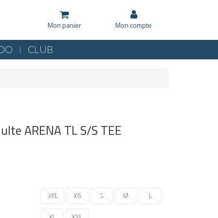
Mon panier
Mon compte
KDO
CLUB
adulte ARENA TL S/S TEE
3XL
XS
S
M
L
XL
XXL