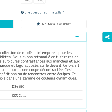
Une question sur ma taille ?
Ajouter à la wishlist
 collection de modèles intemporels pour les
hlètes. Nous avons retravaillé ce t-shirt ras de
des surpiqûres contrastantes aux manches et aux
arque et logo apposés sur le devant. Ce t-shirt
 coton doux et une coupe décontractée. C'est
ompétitions ou de rencontres entre équipes. Ce
nible dans une gamme de couleurs dynamiques.
1D34150
100% Cotton