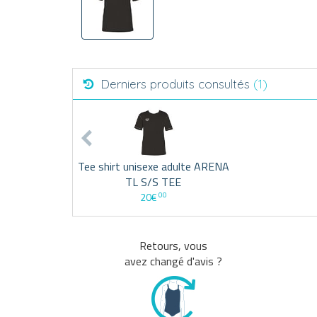
Derniers produits consultés
(1)
Tee shirt unisexe adulte ARENA
TL S/S TEE
00
20€
Retours, vous
avez changé d'avis ?