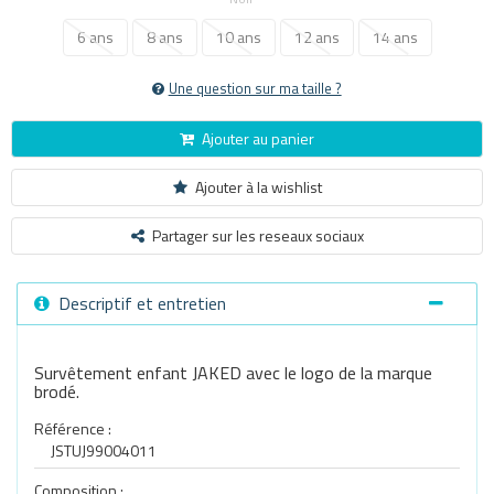
6 ans
8 ans
10 ans
12 ans
14 ans
Une question sur ma taille ?
Ajouter au panier
Ajouter à la wishlist
Partager sur les reseaux sociaux
Descriptif et entretien
Survêtement enfant JAKED avec le logo de la marque
brodé.
Référence :
JSTUJ99004011
Composition :