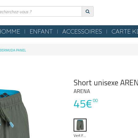
HOMME
ENFANT
ACCESSOIRES
CARTE 
ERIE
COMPRESSION
M BERMUDA PANEL
ES
TEXTILES
S NEZ / BOUCHONS
SERVIETTES / PEIGNOIRS /
LLES
PONCHOS
Short unisexe AR
LES / TONGS
MATERIEL PISCINE
ARENA
45€
POLO
00
OMETRES / SIFFLETS
Vert Foncé