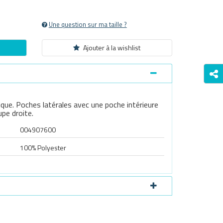
Une question sur ma taille ?
Ajouter à la wishlist
que. Poches latérales avec une poche intérieure
upe droite.
004907600
100% Polyester
Survoller l'image pour zoomer