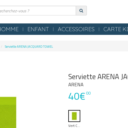
HOMME
ENFANT
ACCESSOIRES
CARTE 
ERIE
COMPRESSION
Serviette ARENA JACQUARD TOWEL
ES
TEXTILES
S NEZ / BOUCHONS
SERVIETTES / PEIGNOIRS /
LLES
PONCHOS
Serviette ARENA 
LES / TONGS
MATERIEL PISCINE
ARENA
40€
POLO
00
OMETRES / SIFFLETS
Vert Clair