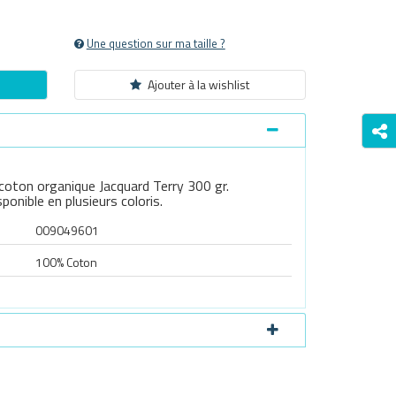
Une question sur ma taille ?
Ajouter à la wishlist
oton organique Jacquard Terry 300 gr.
onible en plusieurs coloris.
009049601
100% Coton
Survoller l'image pour zoomer