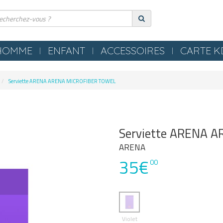
HOMME
ENFANT
ACCESSOIRES
CARTE 
ERIE
COMPRESSION
Serviette ARENA ARENA MICROFIBER TOWEL
ES
TEXTILES
S NEZ / BOUCHONS
SERVIETTES / PEIGNOIRS /
LLES
PONCHOS
Serviette ARENA 
LES / TONGS
MATERIEL PISCINE
ARENA
35€
POLO
00
OMETRES / SIFFLETS
Violet