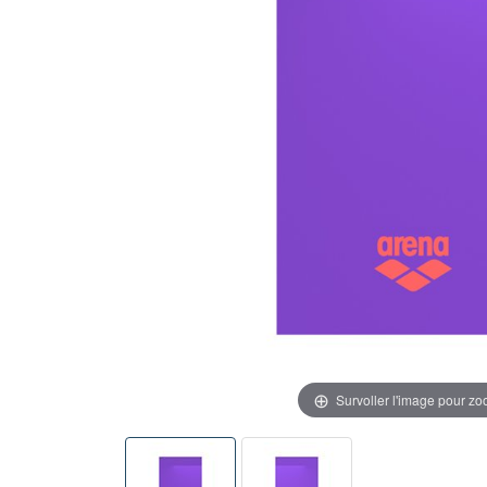
Survoller l'image pour z