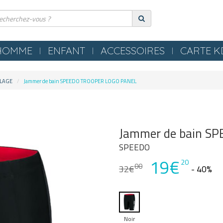
HOMME
ENFANT
ACCESSOIRES
CARTE 
ERIE
COMPRESSION
PLAGE
Jammer de bain SPEEDO TROOPER LOGO PANEL
ES
TEXTILES
S NEZ / BOUCHONS
SERVIETTES / PEIGNOIRS /
LLES
PONCHOS
Jammer de bain S
LES / TONGS
MATERIEL PISCINE
SPEEDO
19€
POLO
20
00
32€
- 40%
OMETRES / SIFFLETS
Noir