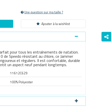
Une question sur ma taille ?
Ajouter à la wishlist
rfait pour tous les entraînements de natation.
10 de Speedo résistant au chlore, ce Jammer
igoureux et réguliers. Il est confortable, durable
rantit un aspect neuf pendant longtemps.
11612C629
100% Polyester
Survoller l'image pour zoomer