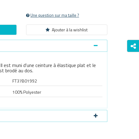
Une question sur ma taille ?
Ajouter à la wishlist
l est muni d'une ceinture à élastique plat et le
st brodé au dos.
FT37B01992
100% Polyester
Survoller l'image pour zoomer