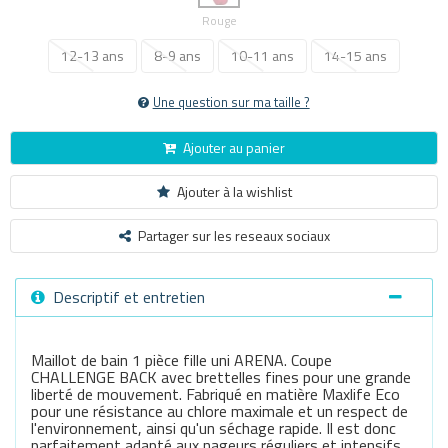
Rouge
12-13 ans
8-9 ans
10-11 ans
14-15 ans
Une question sur ma taille ?
Ajouter au panier
Ajouter à la wishlist
Partager sur les reseaux sociaux
Descriptif et entretien
Maillot de bain 1 pièce fille uni ARENA. Coupe
CHALLENGE BACK avec brettelles fines pour une grande
liberté de mouvement. Fabriqué en matière Maxlife Eco
pour une résistance au chlore maximale et un respect de
l'environnement, ainsi qu'un séchage rapide. Il est donc
parfaitement adapté aux nageurs réguliers et intensifs.