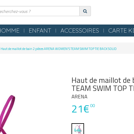
HOMME
ENFANT
ACCESSOIRES
CARTE 
ERIE
COMPRESSION
Haut de maillot de bain 2 pièces ARENA WOMEN'S TEAM SWIM TOP TIE BACK SOLID
ES
TEXTILES
S NEZ / BOUCHONS
SERVIETTES / PEIGNOIRS /
LLES
PONCHOS
Haut de maillot d
LES / TONGS
MATERIEL PISCINE
TEAM SWIM TOP TI
ARENA
POLO
21€
00
OMETRES / SIFFLETS