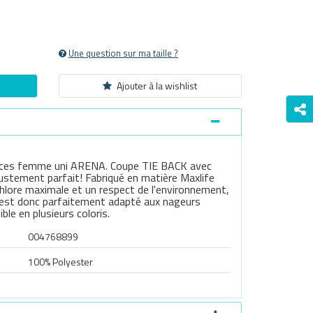
Une question sur ma taille ?
Ajouter à la wishlist
pièces femme uni ARENA. Coupe TIE BACK avec
ustement parfait! Fabriqué en matière Maxlife
hlore maximale et un respect de l'environnement,
Il est donc parfaitement adapté aux nageurs
ible en plusieurs coloris.
004768899
Survoller l'image pour zoomer
100% Polyester