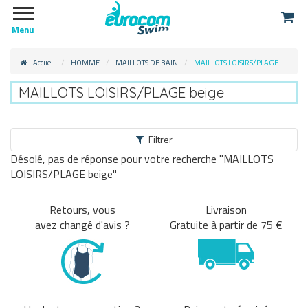
Menu
Accueil
HOMME
MAILLOTS DE BAIN
MAILLOTS LOISIRS/PLAGE
MAILLOTS LOISIRS/PLAGE beige
Filtrer
Désolé, pas de réponse pour votre recherche "MAILLOTS
HOMME
LOISIRS/PLAGE beige"
MAILLOTS DE BAIN
Retours, vous
Livraison
avez changé d'avis ?
Gratuite à partir de 75 €
MAILLOTS LOISIRS/PLAGE
(73)
MAILLOTS DE PISCINE
(73)
MAILLOTS DE COMPETITION
(73)