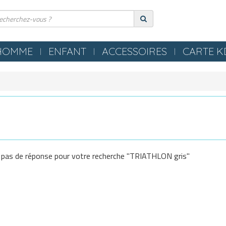
HOMME
ENFANT
ACCESSOIRES
CARTE 
ERIE
COMPRESSION
ES
TEXTILES
S NEZ / BOUCHONS
SERVIETTES / PEIGNOIRS /
LLES
PONCHOS
LES / TONGS
MATERIEL PISCINE
 pas de réponse pour votre recherche "TRIATHLON gris"
POLO
OMETRES / SIFFLETS