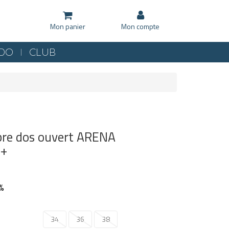
Mon panier
Mon compte
KDO
CLUB
bre dos ouvert ARENA
O+
%
34
36
38