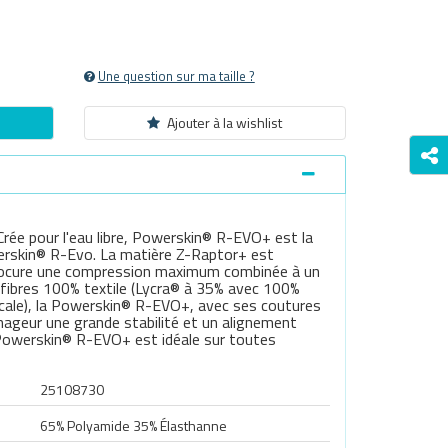
Une question sur ma taille ?
Ajouter à la wishlist
 Crée pour l'eau libre, Powerskin® R-EVO+ est la
werskin® R-Evo. La matière Z-Raptor+ est
 procure une compression maximum combinée à un
 fibres 100% textile (Lycra® à 35% avec 100%
ticale), la Powerskin® R-EVO+, avec ses coutures
ageur une grande stabilité et un alignement
a Powerskin® R-EVO+ est idéale sur toutes
Survoller l'image pour zoomer
25108730
65% Polyamide 35% Élasthanne