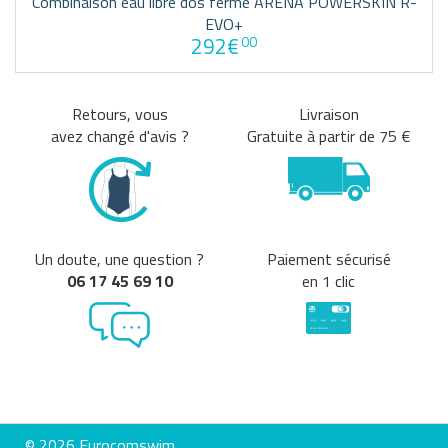
Combinaison eau libre dos fermé ARENA POWERSKIN R-
EVO+
292€
00
Retours, vous
Livraison
avez changé d'avis ?
Gratuite à partir de 75 €
Un doute, une question ?
Paiement sécurisé
06 17 45 69 10
en 1 clic
© 2026 Eurocomswim