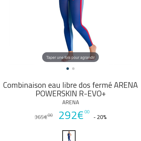
Taper une fois pour agrandir
Combinaison eau libre dos fermé ARENA
POWERSKIN R-EVO+
ARENA
292€
00
00
365€
- 20%