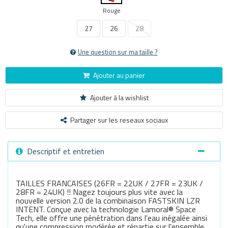
Rouge
27
26
28
Une question sur ma taille ?
Ajouter au panier
Ajouter à la wishlist
Partager sur les reseaux sociaux
Descriptif et entretien
TAILLES FRANCAISES (26FR = 22UK / 27FR = 23UK /
28FR = 24UK) !! Nagez toujours plus vite avec la
nouvelle version 2.0 de la combinaison FASTSKIN LZR
INTENT. Conçue avec la technologie Lamoral® Space
Tech, elle offre une pénétration dans l'eau inégalée ainsi
qu'une compression modérée et répartie sur l'ensemble