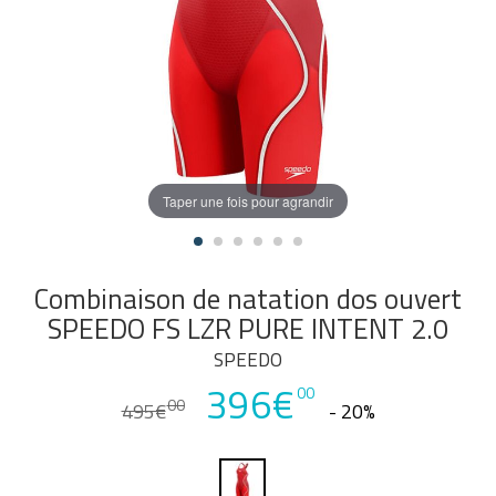
Taper une fois pour agrandir
Combinaison de natation dos ouvert
SPEEDO FS LZR PURE INTENT 2.0
SPEEDO
396€
00
00
495€
- 20%